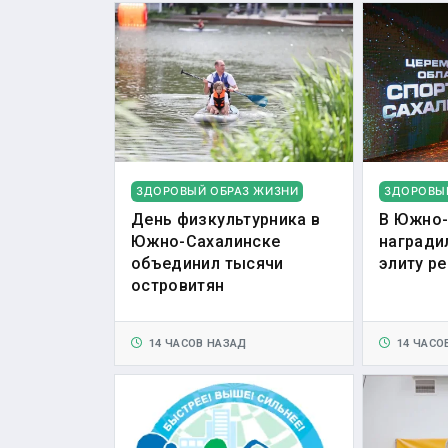
ЗДОРОВЫЙ ОБРАЗ ЖИЗНИ
ЗДОРОВЫ
День физкультурника в
В Южно-
Южно-Сахалинске
награди
объединил тысячи
элиту р
островитян
14 ЧАСОВ НАЗАД
14 ЧАСО