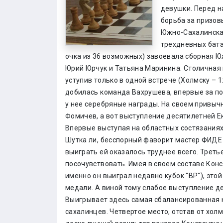
девушки. Перед н
борьба за призов
Южно-Сахалинска,
трехдневных бата
очка из 36 возможных) завоевала сборная Ю
Юрий Юрчук и Татьяна Маринина. Столичная
уступив только в одной встрече (Холмску – 1
добилась команда Вахрушева, впервые за п
у нее серебряные награды. На своем привыч
Фомичев, а вот выступление десятилетней 
Впервые выступая на областных состязаниях
Шутка ли, бесспорный фаворит мастер ФИДЕ 
выиграть ей оказалось труднее всего. Треть
посочувствовать. Имея в своем составе Кон
именно он выиграл недавно кубок "ВР"), это
медали. А виной тому слабое выступление д
Выигрывает здесь самая сбалансированная 
сахалинцев. Четвертое место, отстав от холм