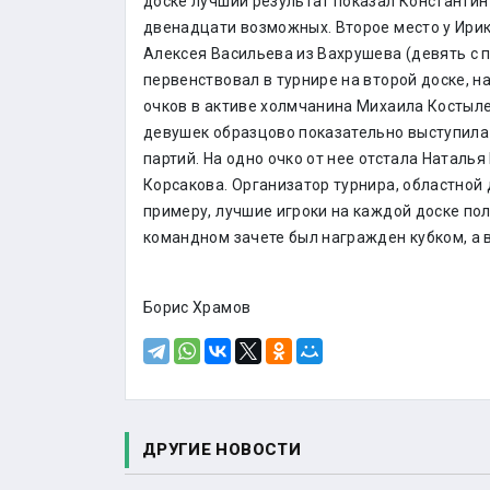
доске лучший результат показал Константин 
двенадцати возможных. Второе место у Ирика
Алексея Васильева из Вахрушева (девять с 
первенствовал в турнире на второй доске, 
очков в активе холмчанина Михаила Костыле
девушек образцово показательно выступила
партий. На одно очко от нее отстала Наталья
Корсакова. Организатор турнира, областной 
примеру, лучшие игроки на каждой доске по
командном зачете был награжден кубком, а 
Борис Храмов
ДРУГИЕ НОВОСТИ