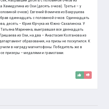
Сек, набравший десять с половиной очков из
 Хамидулина из Охи (десять очков). Третье – у
половиной очков). Евгений Фомичев из Вахрушева
набрав одиннадцать с половиной очков. Одиннадцать
ва, десять – Юрия Юрчука из Южно-Сахалинска. У
 Татьяна Маринина, выигравшая все двенадцать
 Гришаева из Охи, на два – Анастасия Колганова из
департамент образования, на призы не поскупился. К
лучили в награду магнитофоны. Победитель же в
все призеры – медалями и грамотами.