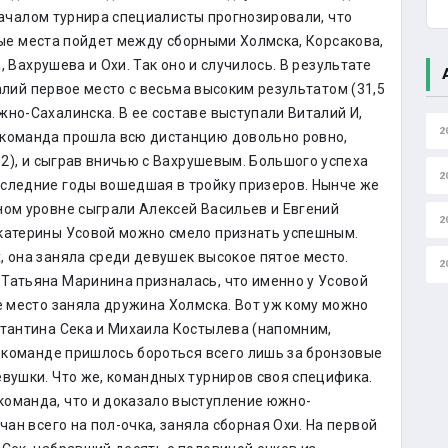
ачалом турнира специалисты прогнозировали, что
ые места пойдет между сборными Холмска, Корсакова,
 Вахрушева и Охи. Так оно и случилось. В результате
лий первое место с весьма высоким результатом (31,5
жно-Сахалинска. В ее составе выступали Виталий И,
2
 команда прошла всю дистанцию довольно ровно,
:2), и сыграв вничью с Вахрушевым. Большого успеха
2
оследние годы вошедшая в тройку призеров. Нынче же
ном уровне сыграли Алексей Васильев и Евгений
2
Екатерины Усовой можно смело признать успешным.
, она заняла среди девушек высокое пятое место.
2
Татьяна Маринина призналась, что именно у Усовой
е место заняла дружина Холмска. Вот уж кому можно
стантина Сека и Михаила Костылева (напомним,
й команде пришлось бороться всего лишь за бронзовые
евушки. Что же, командных турниров своя специфика.
команда, что и доказало выступление южно-
чан всего на пол-очка, заняла сборная Охи. На первой