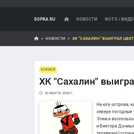
SOPKA.RU
НОВОСТИ
ФОТО / ВИДЕ
НОВОСТИ
ХК "САХАЛИН" ВЫИГРАЛ ЦВЕ
ХОККЕЙ
ХК "Сахалин" выигр
20 МАРТА 2005 Г.
На юге острова, к
севере погодные 
Этим и воспользо
и Виктора Донише
телевизор) оспар