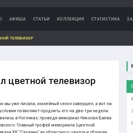
О
АФИША
СТАТЬИ
КОЛЛЕКЦИЯ
СТАТИСТИКА
ЗА
ТНОЙ ТЕЛЕВИЗОР
ал цветной телевизор
ак мы уже писали, хоккейный сезон завершен, а вот на
условия позволяют продлить его на две-три недели.
вались в Ногликах, проведя мемориал Николая Баева
вского. Главный трофей мемориала (цветной
ивали ХК "Сахалин" из областного центра и сборная