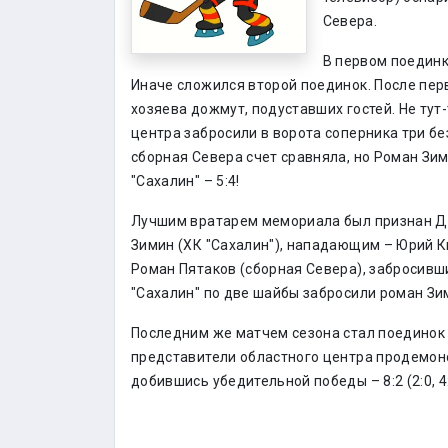
Севера.
В первом поединке
Иначе сложился второй поединок. После перво
хозяева дожмут, подуставших гостей. Не тут
центра забросили в ворота соперника три б
сборная Севера счет сравняла, но Роман Зи
"Сахалин" – 5:4!
Лучшим вратарем мемориала был признан Дм
Зимин (ХК "Сахалин"), нападающим – Юрий 
Роман Пятаков (сборная Севера), забросивш
"Сахалин" по две шайбы забросили роман Зи
Последним же матчем сезона стал поединок 
представители областного центра продемон
добившись убедительной победы – 8:2 (2:0, 4:1