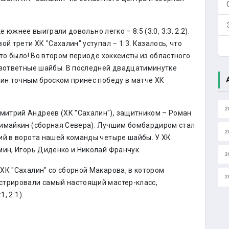
 южнее выиграли довольно легко – 8:5 (3:0, 3:3, 2:2).
й трети ХК "Сахалин" уступал – 1:3. Казалось, что
-то было! Во втором периоде хоккеисты из областного
езответные шайбы. В последней двадцатиминутке
мин точным броском принес победу в матче ХК
2
итрий Андреев (ХК "Сахалин"), защитником – Роман
Кимайкин (сборная Севера). Лучшим бомбардиром стал
2
ий в ворота нашей команды четыре шайбы. У ХК
мин, Игорь Диденко и Николай Франчук.
2
ХК "Сахалин" со сборной Макарова, в котором
2
стрировали самый настоящий мастер-класс,
, 2:1).