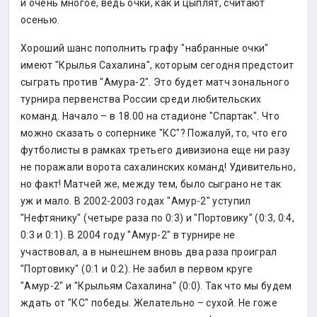
и очень многое, ведь очки, как и цыплят, считают
осенью.
Хороший шанс пополнить графу "набранные очки"
имеют "Крылья Сахалина", которым сегодня предстоит
сыграть против "Амура-2". Это будет матч зонального
турнира первенства России среди любительских
команд. Начало – в 18.00 на стадионе "Спартак". Что
можно сказать о сопернике "КС"? Пожалуй, то, что его
футболисты в рамках третьего дивизиона еще ни разу
не поражали ворота сахалинских команд! Удивительно,
но факт! Матчей же, между тем, было сыграно не так
уж и мало. В 2002-2003 годах "Амур-2" уступил
"Нефтянику" (четыре раза по 0:3) и "Портовику" (0:3, 0:4,
0:3 и 0:1). В 2004 году "Амур-2" в турнире не
участвовал, а в нынешнем вновь два раза проиграл
"Портовику" (0:1 и 0:2). Не забил в первом круге
"Амур-2" и "Крыльям Сахалина" (0:0). Так что мы будем
ждать от "КС" победы. Желательно – сухой. Не гоже