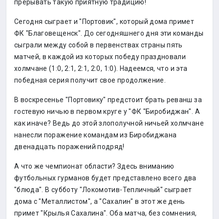
прерывать такую приятную традицию!
Сегодня сыграет и "Портовик", который дома примет
ФК "Благовещенск". До сегодняшнего дня эти команды
сыграли между собой в первенствах страны пять
матчей, в каждой из которых победу праздновали
холмчане (1:0, 2:1, 2:1, 2:0, 1:0). Надеемся, что и эта
победная серия получит свое продолжение.
В воскресенье "Портовику" предстоит брать реванш за
гостевую ничью в первом круге у "ФК "Биробиджан". А
как иначе? Ведь до этой злополучной ничьей холмчане
нанесли поражение командам из Биробиджана
двенадцать поражений подряд!
А что же чемпионат области? Здесь вниманию
футбольных гурманов будет представлено всего два
"блюда". В субботу "Локомотив-Тепличный" сыграет
дома с "Металлистом", а "Сахалин" в этот же день
примет "Крылья Сахалина". Оба матча, без сомнения,