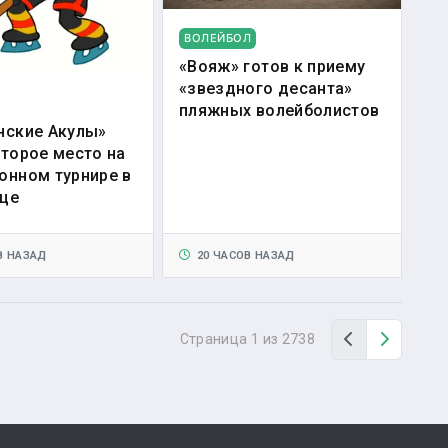
ВОЛЕЙБОЛ
«Вояж» готов к приему
«звездного десанта»
пляжных волейболистов
нские Акулы»
второе место на
онном турнире в
це
В НАЗАД
20 ЧАСОВ НАЗАД
Назад
Вперед
Страница 1 из 2738