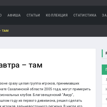
О
АФИША
СТАТЬИ
КОЛЛЕКЦИЯ
СТАТИСТИКА
ЗА
– ТАМ
завтра – там
зоне сразу целая группа игроков, принимавших
нате Сахалинской области 2005 года, могут примерить
иональных клубов. Благовещенский "Амур",
шлом году из первого дивизиона, решил сделать
х игроков дальневосточного региона. В числе его