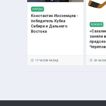
НАРДЫ
Константин Иноземцев -
победитель Кубка
ХОККЕЙ
Сибири и Дальнего
«Сахали
Востока
заняли 
предсез
Черепов
17 ЧАСОВ НАЗАД
20 ЧАСО