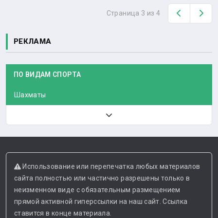
Назад
Вп
Страница 3 из 4
РЕКЛАМА
ПО ВИДАМ СПОРТА
Шахматы
Использование или перепечатка любых материалов
сайта полностью или частично разрешены только в
неизменном виде с обязательным размещением
прямой активной гиперссылки на наш сайт. Ссылка
ставится в конце материала.