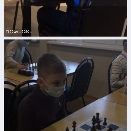
22 дек. 2020 г.