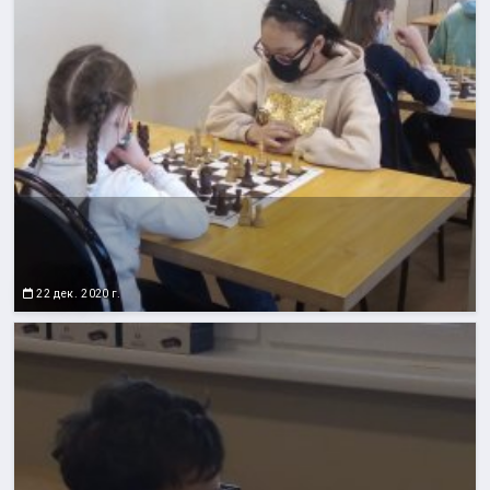
22 дек. 2020 г.