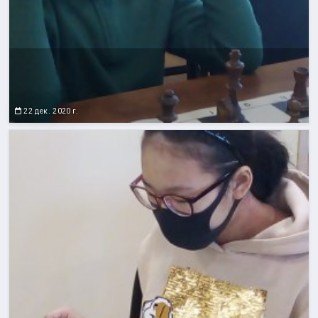
22 дек. 2020 г.