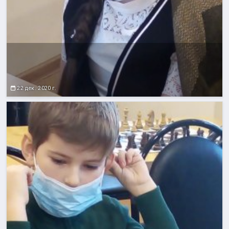
22 дек. 2020 г.