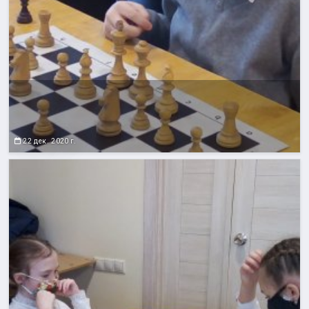
22 дек. 2020 г.