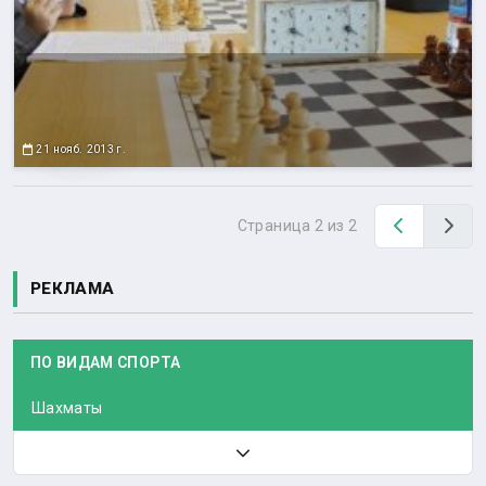
21 нояб. 2013 г.
Назад
Вп
Страница 2 из 2
РЕКЛАМА
ПО ВИДАМ СПОРТА
Шахматы