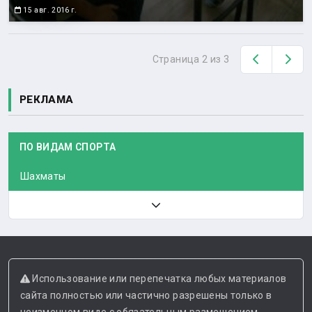
15 авг. 2016 г.
Назад
Вп
Страница 2 из 3
РЕКЛАМА
ПО ВИДАМ СПОРТА
Шахматы
Использование или перепечатка любых материалов
сайта полностью или частично разрешены только в