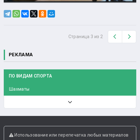
Назад
Вп
Страница 3 из 2
РЕКЛАМА
ПО ВИДАМ СПОРТА
Шахматы
Использование или перепечатка любых материалов