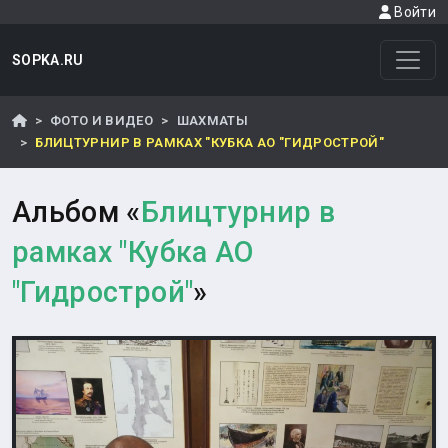
Войти
SOPKA.RU
ФОТО И ВИДЕО
ШАХМАТЫ
БЛИЦТУРНИР В РАМКАХ "КУБКА АО "ГИДРОСТРОЙ"
Альбом «
Блицтурнир в
рамках "Кубка АО
"Гидрострой"
»