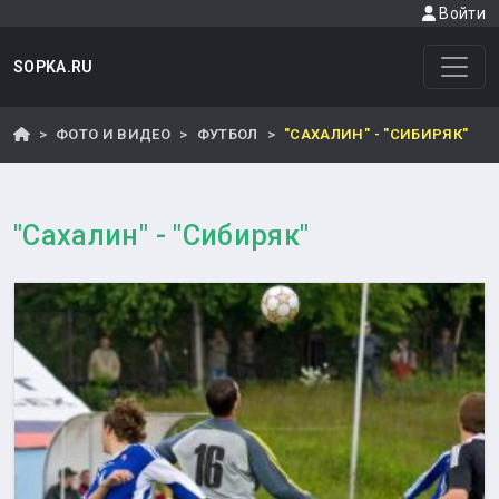
Войти
SOPKA.RU
ФОТО И ВИДЕО
ФУТБОЛ
"САХАЛИН" - "СИБИРЯК"
"Сахалин" - "Сибиряк"