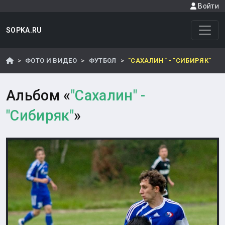
Войти
SOPKA.RU
ФОТО И ВИДЕО
ФУТБОЛ
"САХАЛИН" - "СИБИРЯК"
Альбом «
"Сахалин" -
"Сибиряк"
»