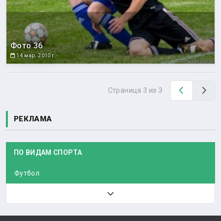
Фото 36
14 мар. 2010 г.
Назад
Вп
Страница 3 из 3
РЕКЛАМА
ПО ВИДАМ СПОРТА
Футбол