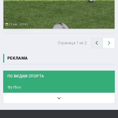
25 авг. 2018 г.
Назад
Вп
Страница 1 из 2
РЕКЛАМА
ПО ВИДАМ СПОРТА
Футбол