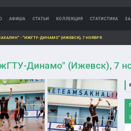
О
АФИША
СТАТЬИ
КОЛЛЕКЦИЯ
СТАТИСТИКА
ЗА
АХАЛИН" - "ИЖГТУ-ДИНАМО" (ИЖЕВСК), 7 НОЯБРЯ
ИжГТУ-Динамо" (Ижевск), 7 н