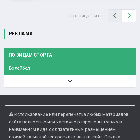
Назад
Вп
Страница 1 из 5
РЕКЛАМА
ПО ВИДАМ СПОРТА
Волейбол
Использование или перепечатка любых материалов
сайта полностью или частично разрешены только в
неизменном виде с обязательным размещением
прямой активной гиперссылки на наш сайт. Ссылка