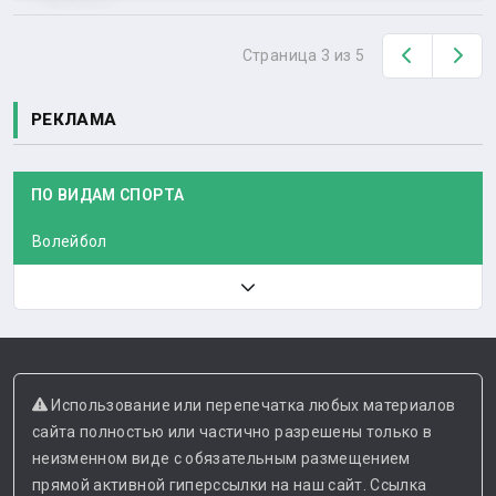
Назад
Вп
Страница 3 из 5
РЕКЛАМА
ПО ВИДАМ СПОРТА
Волейбол
Использование или перепечатка любых материалов
сайта полностью или частично разрешены только в
неизменном виде с обязательным размещением
прямой активной гиперссылки на наш сайт. Ссылка