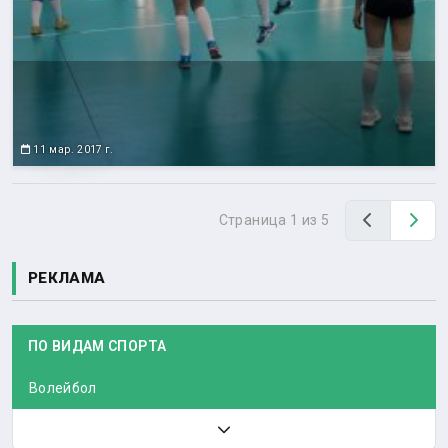
11 мар. 2017 г.
Назад
Вп
Страница 1 из 5
РЕКЛАМА
ПО ВИДАМ СПОРТА
Волейбол