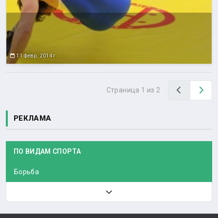
11 февр. 2014 г.
Назад
Вп
Страница 1 из 2
РЕКЛАМА
ПО ВИДАМ СПОРТА
Борьба