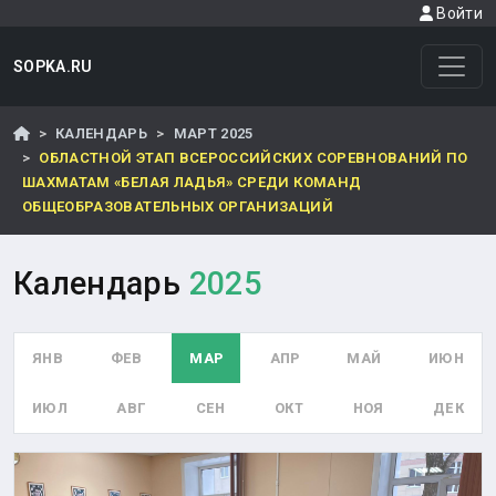
Войти
SOPKA.RU
КАЛЕНДАРЬ
МАРТ 2025
ОБЛАСТНОЙ ЭТАП ВСЕРОССИЙСКИХ СОРЕВНОВАНИЙ ПО
ШАХМАТАМ «БЕЛАЯ ЛАДЬЯ» СРЕДИ КОМАНД
ОБЩЕОБРАЗОВАТЕЛЬНЫХ ОРГАНИЗАЦИЙ
Календарь
2025
ЯНВ
ФЕВ
МАР
АПР
МАЙ
ИЮН
ИЮЛ
АВГ
СЕН
ОКТ
НОЯ
ДЕК