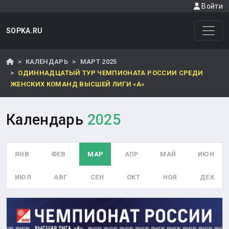
Войти
SOPKA.RU
КАЛЕНДАРЬ
МАРТ 2025
ОДИННАДЦАТЫЙ ТУР ЧЕМПИОНАТА РОССИИ СРЕДИ
ЖЕНСКИХ КОМАНД ВЫСШЕЙ ЛИГИ «А»
Календарь
2025
ЯНВ
ФЕВ
МАР
АПР
МАЙ
ИЮН
ИЮЛ
АВГ
СЕН
ОКТ
НОЯ
ДЕК