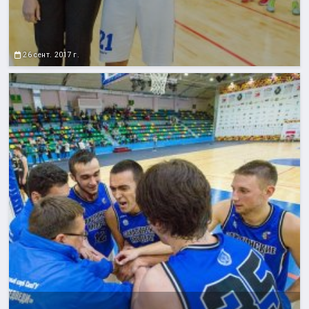
26 сент. 2017 г.