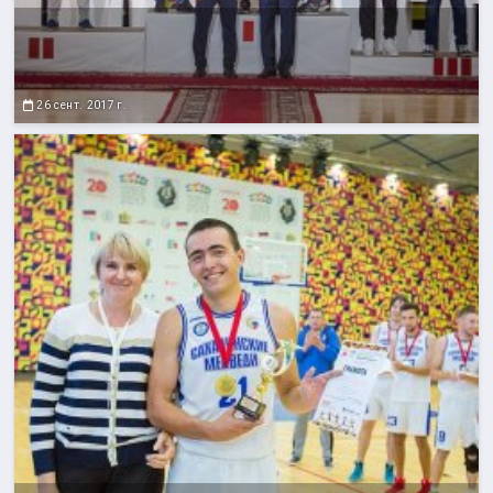
26 сент. 2017 г.