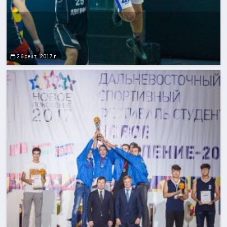
26 сент. 2017 г.