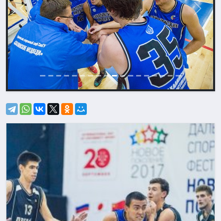
Назад
Впере