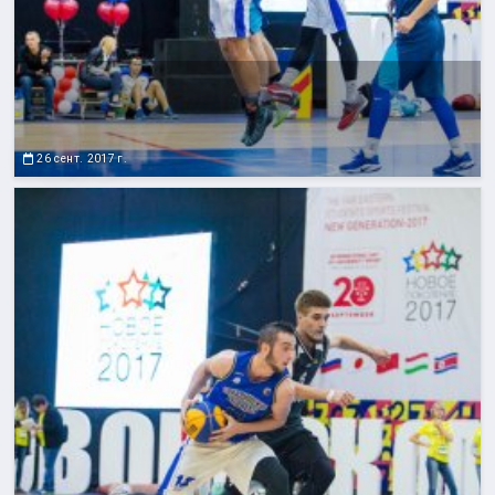
26 сент. 2017 г.