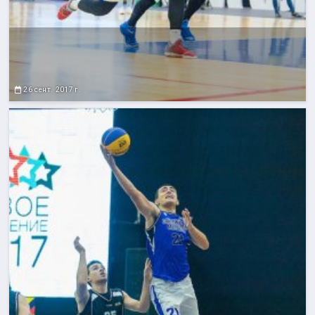
26 сент. 2017 г.