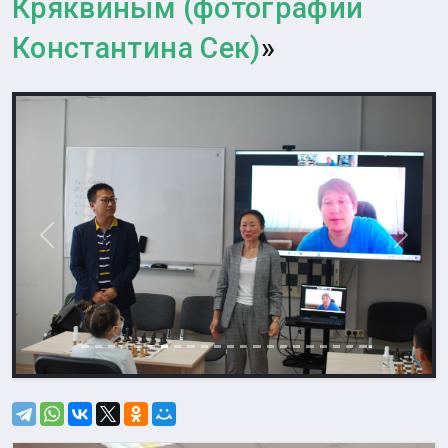
Кряквиным (фотографии
Константина Сек)
»
Назад
Впере