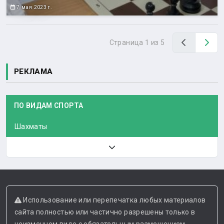
7 мая 2023 г.
Назад
Вп
Страница 1 из 5
РЕКЛАМА
ПО ВИДАМ СПОРТА
Шахматы
Использование или перепечатка любых материалов
сайта полностью или частично разрешены только в