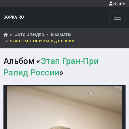
Войти
SOPKA.RU
ФОТО И ВИДЕО
ШАХМАТЫ
ЭТАП ГРАН-ПРИ РАПИД РОССИИ
Альбом «
Этап Гран-При
Рапид России
»