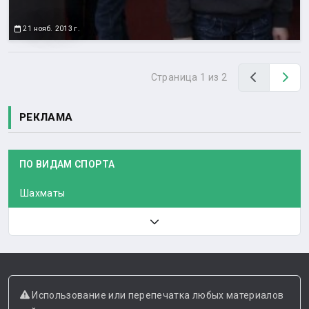
21 нояб. 2013 г.
Назад
Вп
Страница 1 из 2
РЕКЛАМА
ПО ВИДАМ СПОРТА
Шахматы
Использование или перепечатка любых материалов