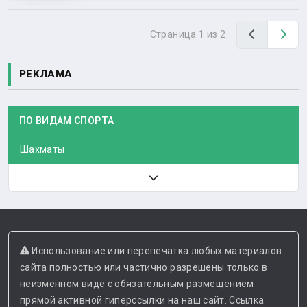
Назад
Вп
Страница 1 из 2
РЕКЛАМА
ПО ВИДАМ СПОРТА
Шахматы
Использование или перепечатка любых материалов
сайта полностью или частично разрешены только в
неизменном виде с обязательным размещением
прямой активной гиперссылки на наш сайт. Ссылка