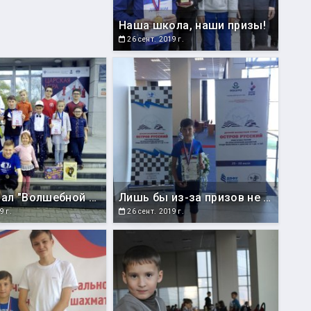
Наша школа, наши призы!
26 сент. 2019 г.
Суперфинал "Волшебной ладьи" проходил в художественном музее
Лишь бы из-за призов не было перегруза багажа в аэропорту
9 г.
26 сент. 2019 г.