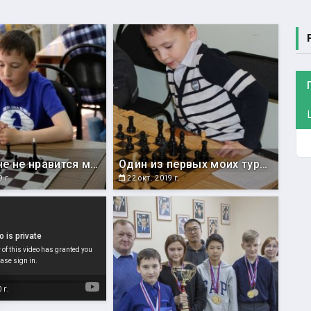
Что-то мне не нравится моя позиция. Хотя, позиция соперника мне не нравится еще больше!
Один из первых моих турниров. Я еще даже не научился нормально сидеть ))
 г.
22 окт. 2019 г.
Международный гроссмейстер из Харькова Константин Тарлев провел мастер-класс для сахалинских шахматистов (2014 год)
 г.