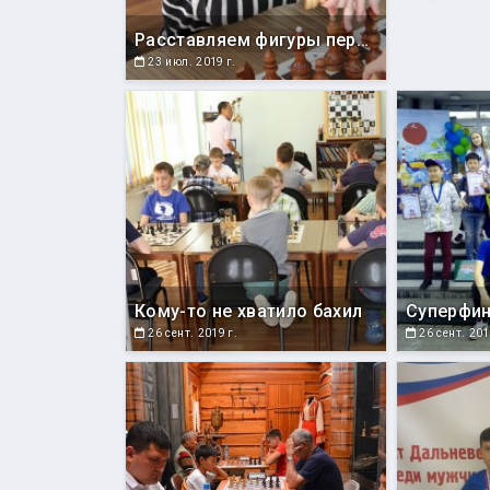
Расставляем фигуры перед партией. Запасной конь в рукаве никогда не будет лишним )))
23 июл. 2019 г.
Кому-то не хватило бахил
26 сент. 2019 г.
26 сент. 201