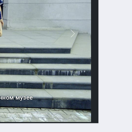
Вперед
нном музее