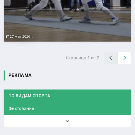
27 мая 2026 г.
Назад
Вп
Страница 1 из 2
РЕКЛАМА
ПО ВИДАМ СПОРТА
Фехтование