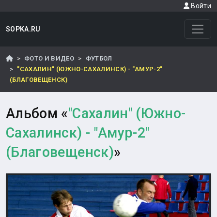
Войти
SOPKA.RU
ФОТО И ВИДЕО
ФУТБОЛ
"САХАЛИН" (ЮЖНО-САХАЛИНСК) - "АМУР-2"
(БЛАГОВЕЩЕНСК)
Альбом «
"Сахалин" (Южно-
Сахалинск) - "Амур-2"
(Благовещенск)
»