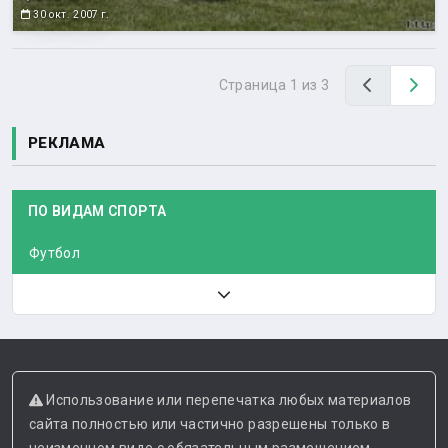
30 окт. 2007 г.
Назад
Вп
Страница 1 из 3
РЕКЛАМА
ПО ВИДАМ СПОРТА
Футбол
Использование или перепечатка любых материалов
сайта полностью или частично разрешены только в