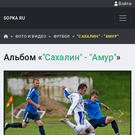
Войти
SOPKA.RU
ФОТО И ВИДЕО
ФУТБОЛ
"САХАЛИН" - "АМУР"
Альбом «
"Сахалин" - "Амур"
»
Назад
Впере