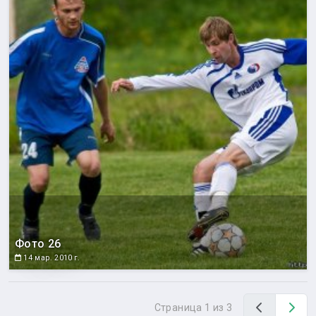
Фото 26
14 мар. 2010 г.
Назад
Вп
Страница 1 из 3