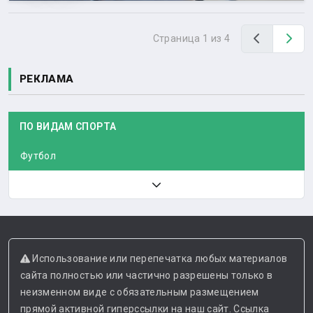
Назад
Вп
Страница 1 из 4
РЕКЛАМА
ПО ВИДАМ СПОРТА
Футбол
Использование или перепечатка любых материалов
сайта полностью или частично разрешены только в
неизменном виде с обязательным размещением
прямой активной гиперссылки на наш сайт. Ссылка