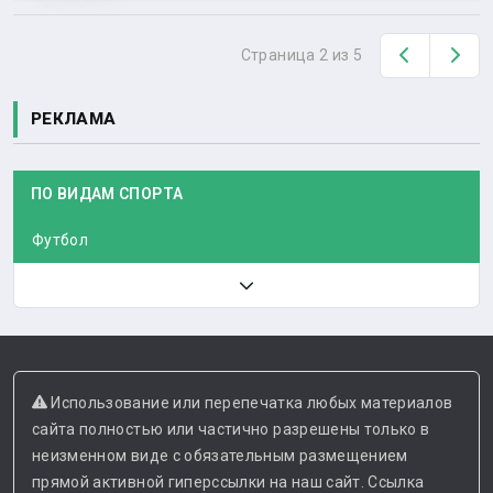
Назад
Вп
Страница 2 из 5
РЕКЛАМА
ПО ВИДАМ СПОРТА
Футбол
Использование или перепечатка любых материалов
сайта полностью или частично разрешены только в
неизменном виде с обязательным размещением
прямой активной гиперссылки на наш сайт. Ссылка