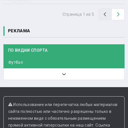
Назад
Вп
Страница 1 из 5
РЕКЛАМА
ПО ВИДАМ СПОРТА
Футбол
Использование или перепечатка любых материалов
сайта полностью или частично разрешены только в
неизменном виде с обязательным размещением
прямой активной гиперссылки на наш сайт. Ссылка