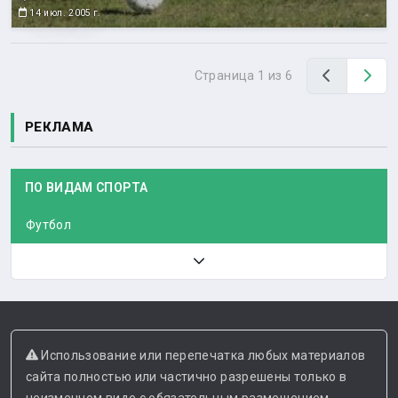
14 июл. 2005 г.
Назад
Вп
Страница 1 из 6
РЕКЛАМА
ПО ВИДАМ СПОРТА
Футбол
Использование или перепечатка любых материалов
сайта полностью или частично разрешены только в
неизменном виде с обязательным размещением