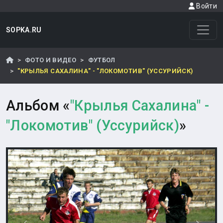
Войти
SOPKA.RU
ФОТО И ВИДЕО
ФУТБОЛ
"КРЫЛЬЯ САХАЛИНА" - "ЛОКОМОТИВ" (УССУРИЙСК)
Альбом «
"Крылья Сахалина" -
"Локомотив" (Уссурийск)
»