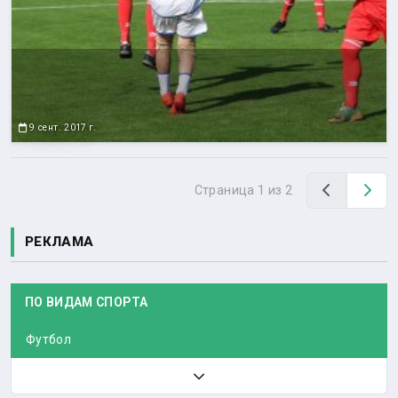
9 сент. 2017 г.
Назад
Вп
Страница 1 из 2
РЕКЛАМА
ПО ВИДАМ СПОРТА
Футбол