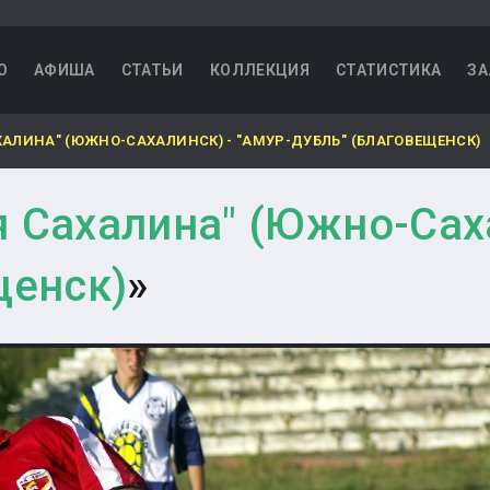
О
АФИША
СТАТЬИ
КОЛЛЕКЦИЯ
СТАТИСТИКА
ЗА
ХАЛИНА" (ЮЖНО-САХАЛИНСК) - "АМУР-ДУБЛЬ" (БЛАГОВЕЩЕНСК)
 Сахалина" (Южно-Саха
щенск)
»