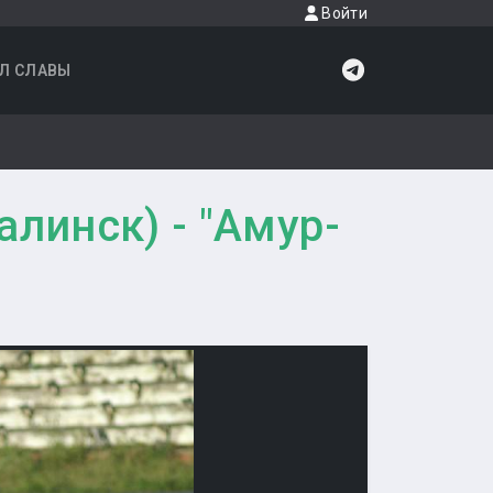
Войти
Л СЛАВЫ
линск) - "Амур-