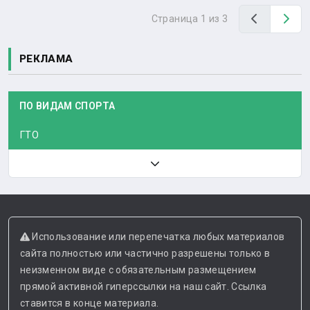
Назад
Вп
Страница 1 из 3
РЕКЛАМА
ПО ВИДАМ СПОРТА
ГТО
Использование или перепечатка любых материалов
сайта полностью или частично разрешены только в
неизменном виде с обязательным размещением
прямой активной гиперссылки на наш сайт. Ссылка
ставится в конце материала.