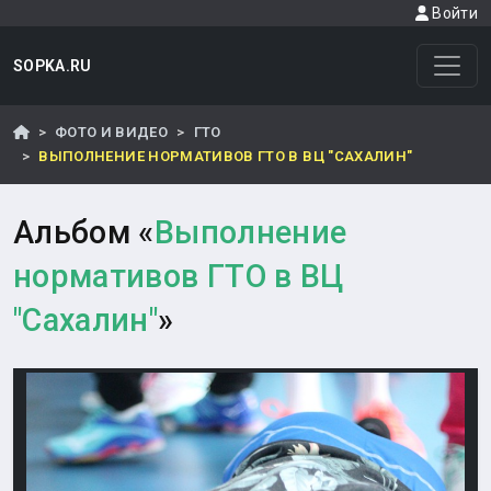
Войти
SOPKA.RU
ФОТО И ВИДЕО
ГТО
ВЫПОЛНЕНИЕ НОРМАТИВОВ ГТО В ВЦ "САХАЛИН"
Альбом «
Выполнение
нормативов ГТО в ВЦ
"Сахалин"
»