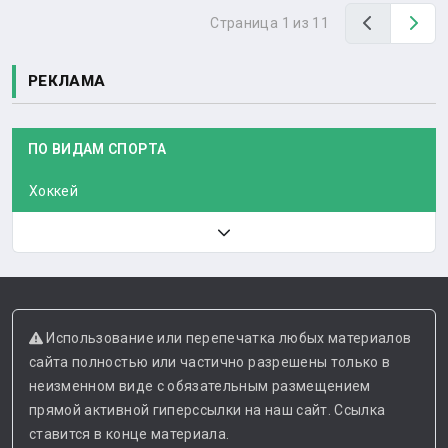
Назад
Вп
Страница 1 из 11
РЕКЛАМА
ПО ВИДАМ СПОРТА
Хоккей
Использование или перепечатка любых материалов
сайта полностью или частично разрешены только в
неизменном виде с обязательным размещением
прямой активной гиперссылки на наш сайт. Ссылка
ставится в конце материала.