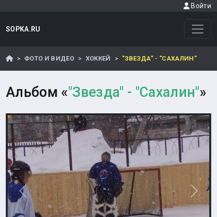
Войти
SOPKA.RU
ФОТО И ВИДЕО
ХОККЕЙ
"ЗВЕЗДА" - "САХАЛИН"
Альбом «
"Звезда" - "Сахалин"
»
Назад
Впере