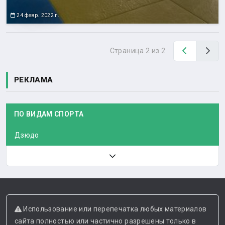
24 февр. 2022 г.
Назад
Вп
Страница 2 из 2
РЕКЛАМА
ПО ВИДАМ СПОРТА
Дзюдо
Использование или перепечатка любых материалов
сайта полностью или частично разрешены только в