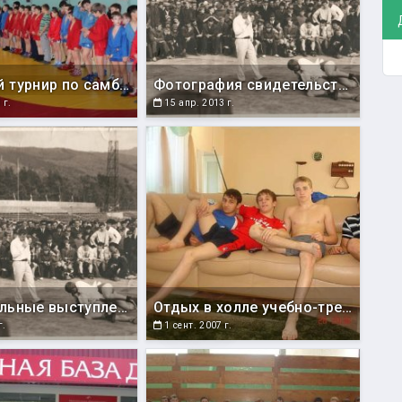
Открытый турнир по самбо, посвященный памяти сотрудников силовых структур, погибших при исполнении служебных обязанностей (Южно-Сахалинск, 07.12.2013).
Фотография свидетельствует о необычайной популярности самбо сорок лет назад. Соревнования и показательные выступления проводились не только в залах, но и на стадионе «Космос». За ними с интересом наблюдали сотни болельщиков.
 г.
15 апр. 2013 г.
Показательные выступления на стадионе "Космос". Начало 1970-х годов.
Отдых в холле учебно-тренировочной базы «Спартак», г. Братск (Иркутская область)
г.
1 сент. 2007 г.