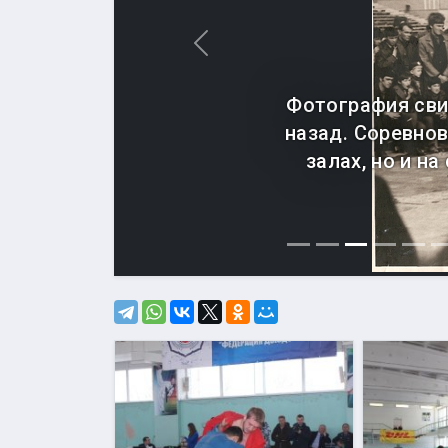
Назад
Фотография сви
назад. Соревно
залах, но и н