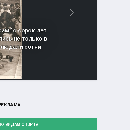
Вперед
самбо сорок лет
ись не только в
аблюдали сотни
РЕКЛАМА
ПО ВИДАМ СПОРТА