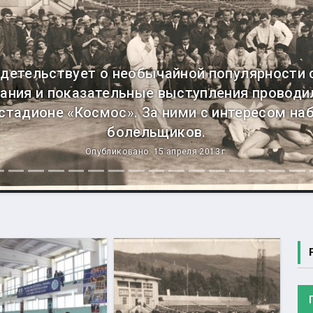
детельствует о необычайной популярности 
вания и показательные выступления проводил
а стадионе «Космос». За ними с интересом н
болельщиков.
Опубликовано: 15 апреля 2013 г.