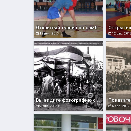
Открытый турнир по самбо, посвященный памяти сотрудников силовых структур, погибших при исполнении служебных обязанностей (Южно-Сахалинск, 07.12.2013).
12 дек. 2013 г.
12 дек. 2013
Вы видите фотографию с первых соревнований по дзюдо на Сахалине. Состоялись они в 1922 году в городе Ако. Так японцы называли оккупированный ими Александровск. Состязания проходят на фоне главного православного храма Сахалина Покровского на улице Николаевской.
9 янв. 2013 г.
6 авг. 2012 