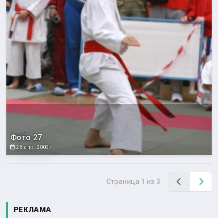
Фото 27
28 апр. 2009 г.
Назад
Вп
Страница 1 из 3
РЕКЛАМА