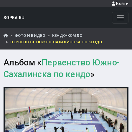
Войти
SOPKA.RU
ФОТО И ВИДЕО
КЕНДО/КОМДО
ПЕРВЕНСТВО ЮЖНО-САХАЛИНСКА ПО КЕНДО
Альбом «
Первенство Южно-
Сахалинска по кендо
»