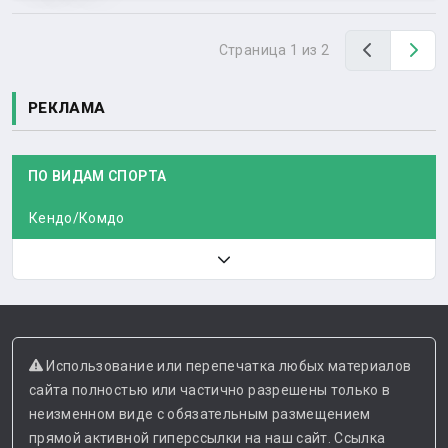
Назад
Вп
Страница 1 из 2
РЕКЛАМА
ПО ВИДАМ СПОРТА
Кендо/Комдо
Использование или перепечатка любых материалов
сайта полностью или частично разрешены только в
неизменном виде с обязательным размещением
прямой активной гиперссылки на наш сайт. Ссылка