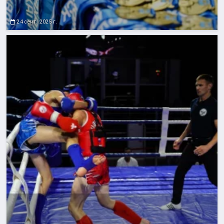
24 сент. 2025 г.