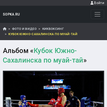
Войти
SOPKA.RU
ФОТО И ВИДЕО
КИКБОКСИНГ
КУБОК ЮЖНО-САХАЛИНСКА ПО МУАЙ-ТАЙ
Альбом «
Кубок Южно-
Сахалинска по муай-тай
»