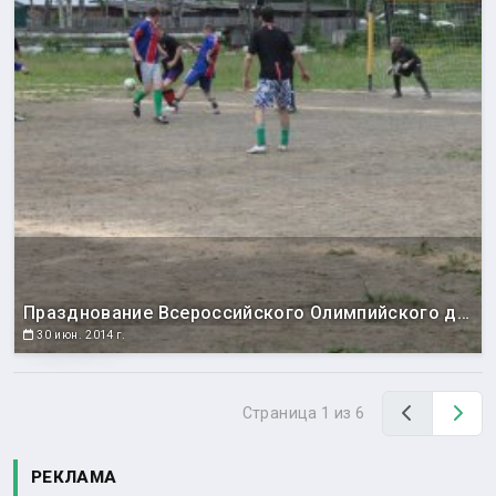
Празднование Всероссийского Олимпийского дня
30 июн. 2014 г.
Назад
Вп
Страница 1 из 6
РЕКЛАМА