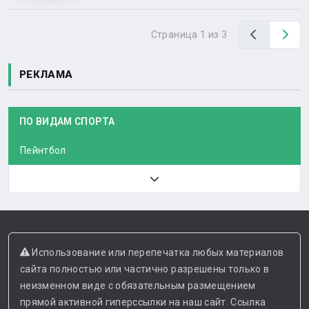
Назад
Вп
Страница 1 из 3
РЕКЛАМА
ПО ВИДАМ СПОРТА
Пейнтбол
Использование или перепечатка любых материалов
сайта полностью или частично разрешены только в
неизменном виде с обязательным размещением
прямой активной гиперссылки на наш сайт. Ссылка