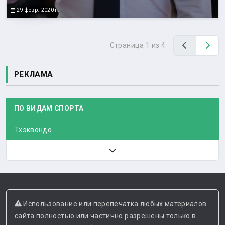
29 февр. 2020 г.
Назад
Вп
Страница 1 из 4
РЕКЛАМА
ПО ВИДАМ СПОРТА
Тхэквондо
Использование или перепечатка любых материалов
сайта полностью или частично разрешены только в