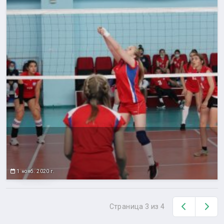
1 нояб. 2020 г.
Назад
Вп
Страница 3 из 4