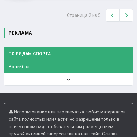
Назад
Вп
Страница 2 из 5
РЕКЛАМА
ПО ВИДАМ СПОРТА
Волейбол
Использование или перепечатка любых материалов
сайта полностью или частично разрешены только в
неизменном виде с обязательным размещением
прямой активной гиперссылки на наш сайт. Ссылка